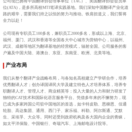
公司现已拥有中国翻译协会理事单位（TAC）、美国翻译协会会员单
位(ATA)，是多所高校MTI笔译实践基地。我们深知中国翻译产业化道
路的艰辛，需要我们持之以恒的努力与推动。铁肩担道义，我们誓将
全力以赴！
公司现有专职员工100多名，兼职员工2000多名，形成以上海、北京、
福州、厦门、武汉和香港等全国各大中心城市为营销中心，以福州、
武汉、成都等地区为翻译基地的经营模式，辐射全国。公司服务的客
户遍及中国大陆、港澳台、东亚、东南亚、欧洲、北美等地。
产业布局
我们从整个翻译产业战略布局，与各知名高校建立产学研合作，培养
优秀翻译人才；创办译国译民大学及建立特色人才培养体系，培养专
职翻译人才、管理人才、商业精英等；投入大量的人力和财力研发了
独特的CAT技术和国际化语言服务平台。凭借多年来的不懈努力，现
已成为多家跨国公司驻中国地区的首选，如卡特皮勒、恩梯恩、佳通
轮胎、高达集团、通用、西门子、家乐福、科勒、阿尔斯通、艾默
生、采埃孚、大众等。同时还受到政府机构及各大国内企业的青睐，
如太平洋保险、中国银行、奇瑞汽车、上海邮电设计院等。